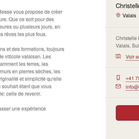
Christel
 Besse vous propose de créer
Valais
re. Que ce soit pour des
eures ou plusieurs jours, en
s rêves les plus fous.
Christelle
Valais, Su
ns et des formations, toujours
de viticole valaisan. Les
Voir s
tamment les terres, les
 murs en pierres sèches, les
+41 7
ginalité et simplicité qu'elle
n souhait étant que vous
info@
: celle de revenir.
passer une expérience