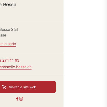
le Besse
 Besse Sàrl
isse
ur la carte
9 274 11 93
christelle-besse.ch
Visiter le site web