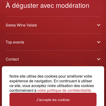
À déguster avec modération
Swiss Wine Valais
À propos
Top events
Blog
Caves Ouvertes
Médias
Contact
Tavolata
Contact
Swiss Wine Valais - Avenue de la Gare 2 - CP 144 - 1964
Sélection (résultats)
Conthey - Suisse
Conditions générales de vente
© 2026, Swiss Wine Valais
Notre site utilise des cookies pour améliorer votre
français
Etoiles du Valais
expérience de navigation. En continuant à utiliser
Impressum
+41 27 345 40 80
ce site, vous acceptez notre utilisation des cookies
conformément à
notre politique de confidentialité
.
info@swisswinevalais.ch
J'accepte les cookies