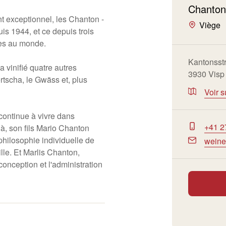
Chanton
nt exceptionnel, les Chanton -
Viège
s 1944, et ce depuis trois
es au monde.
Kantonsst
 vinifié quatre autres
3930 Visp
rtscha, le Gwäss et, plus
Voir s
 continue à vivre dans
+41 2
jà, son fils Mario Chanton
philosophie individuelle de
weine
ille. Et Marlis Chanton,
conception et l'administration