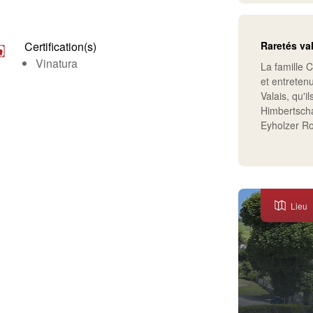
Certification(s)
Raretés va
Vinatura
La famille C
et entreten
Valais, qu'i
Himbertscha
Eyholzer Ro
Lieu