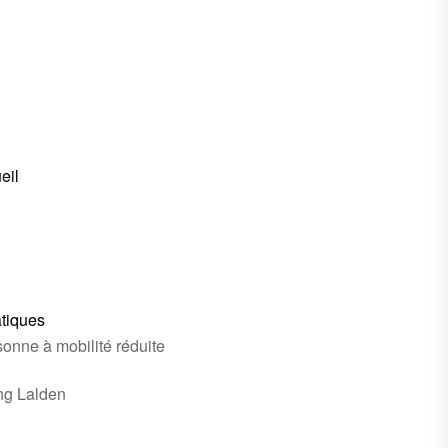
eil
atiques
onne à mobilité réduite
ng Lalden