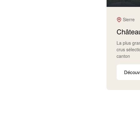
Sierre
Château
La plus gr
crus sélect
canton
Découvr