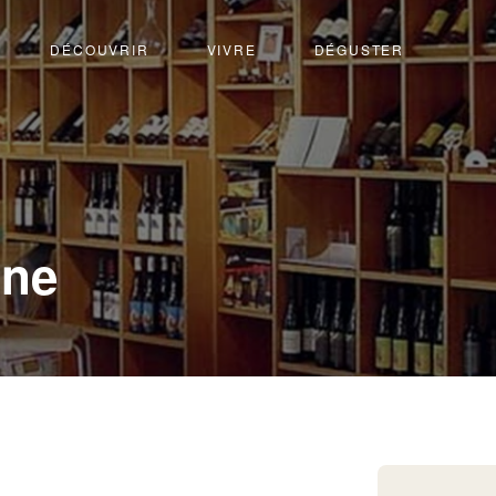
DÉCOUVRIR
VIVRE
DÉGUSTER
-
ine
Viège