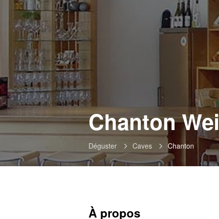
Chanton We
Déguster
Caves
Chanton
À propos