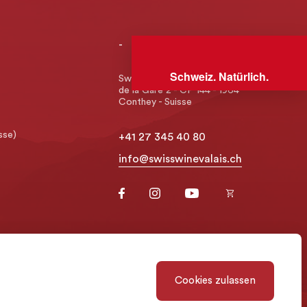
-
Schweiz. Natürlich.
Swiss Wine Valais - Avenue
de la Gare 2 - CP 144 - 1964
Conthey - Suisse
sse)
+41 27 345 40 80
info@swisswinevalais.ch
Cookies zulassen