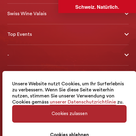
Schweiz. Natürlich.
Swiss Wine Valais
Über uns
Top Events
Allgemeine Geschäftsbedingungen
Offene Weinkeller
Blog
-
Tavolata
Medien
Swiss Wine Valais - Avenue de la Gare 2 - CP 144 - 1964
Sélection (Ergebnisse)
Conthey - Suisse
© 2026, Swiss Wine Valais
Kontakt
Deutsch (Schweiz)
Etoiles du Valais
Impressum
Unsere Website nutzt Cookies, um Ihr Surferlebnis
+41 27 345 40 80
zu verbessern. Wenn Sie diese Seite weiterhin
info@swisswinevalais.ch
nutzen, stimmen Sie unserer Verwendung von
Cookies gemäss
unserer Datenschutzrichtlinie
zu.
Cookies zulassen
Cookies ablehnen